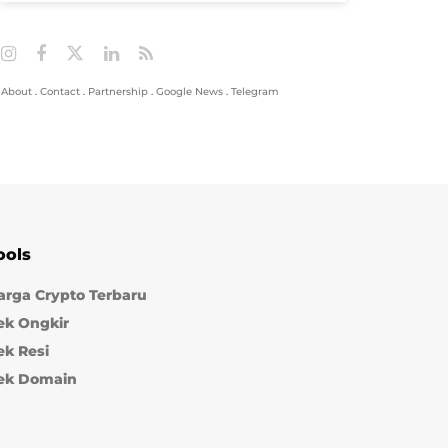
About
.
Contact
.
Partnership
.
Google News
.
Telegram
ools
arga Crypto Terbaru
ek Ongkir
ek Resi
ek Domain