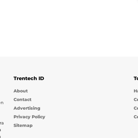
Trentech ID
T
About
H
Contact
C
en
Advertising
C
Privacy Policy
C
ra
Sitemap
a
m