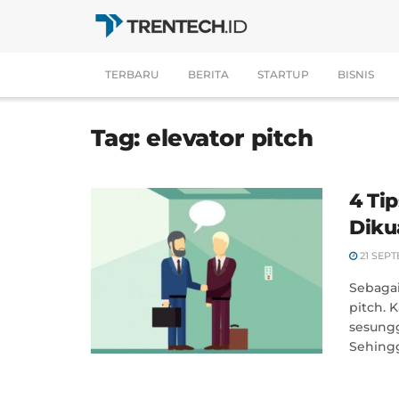
TERBARU
BERITA
STARTUP
BISNIS
Tag:
elevator pitch
4 Ti
Diku
21 SEPT
Sebagai
pitch. 
sesungg
Sehingg