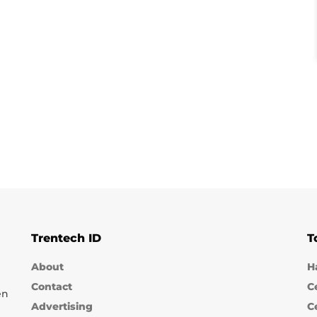
Trentech ID
T
About
H
Contact
C
en
Advertising
C