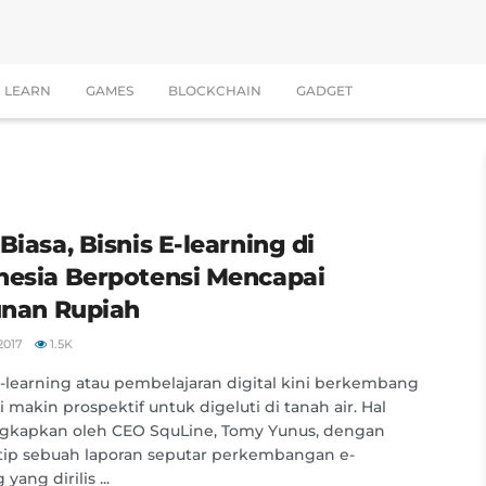
LEARN
GAMES
BLOCKCHAIN
GADGET
Biasa, Bisnis E-learning di
nesia Berpotensi Mencapai
iunan Rupiah
2017
1.5K
e-learning atau pembelajaran digital kini berkembang
 makin prospektif untuk digeluti di tanah air. Hal
ngkapkan oleh CEO SquLine, Tomy Yunus, dengan
ip sebuah laporan seputar perkembangan e-
 yang dirilis ...