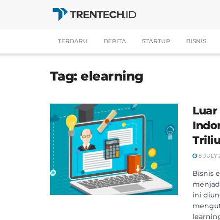
TERBARU
BERITA
STARTUP
BISNIS
Tag:
elearning
Luar 
Indo
Tril
8 JULY 
Bisnis 
menjadi
ini diu
mengut
learning