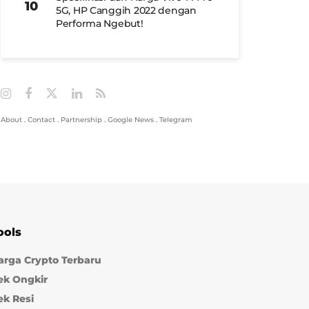
5G, HP Canggih 2022 dengan
Performa Ngebut!
About
.
Contact
.
Partnership
.
Google News
.
Telegram
ools
arga Crypto Terbaru
ek Ongkir
ek Resi