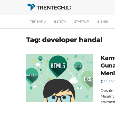
TERBARU
BERITA
STARTUP
BISNIS
Tag:
developer handal
Kamu
Guna
Meni
2 JULY 
Desain 
Misalny
animasi