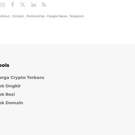
About
.
Contact
.
Partnership
.
Google News
.
Telegram
ools
arga Crypto Terbaru
ek Ongkir
ek Resi
ek Domain