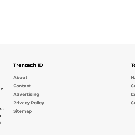
Trentech ID
T
About
H
Contact
C
en
Advertising
C
Privacy Policy
C
ra
Sitemap
a
m