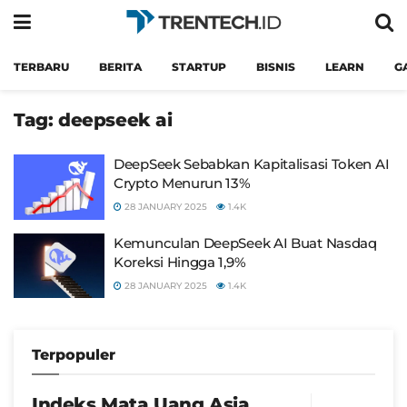
TERBARU
BERITA
STARTUP
BISNIS
LEARN
G
Tag:
deepseek ai
DeepSeek Sebabkan Kapitalisasi Token AI
Crypto Menurun 13%
28 JANUARY 2025
1.4K
Kemunculan DeepSeek AI Buat Nasdaq
Koreksi Hingga 1,9%
28 JANUARY 2025
1.4K
Terpopuler
Indeks Mata Uang Asia