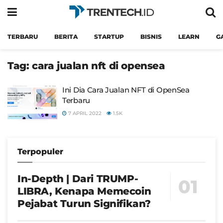
TERBARU
BERITA
STARTUP
BISNIS
LEARN
G
Tag:
cara jualan nft di opensea
Ini Dia Cara Jualan NFT di OpenSea
Terbaru
7 APRIL 2022
1.5K
Terpopuler
In-Depth | Dari TRUMP-
LIBRA, Kenapa Memecoin
Pejabat Turun Signifikan?