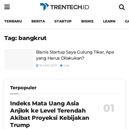
TERBARU
BERITA
STARTUP
BISNIS
LEARN
G
Tag:
bangkrut
Bisnis Startup Saya Gulung Tikar, Apa
yang Harus Dilakukan?
16 MAY 2017
1.4K
Terpopuler
Indeks Mata Uang Asia
Anjlok ke Level Terendah
Akibat Proyeksi Kebijakan
Trump