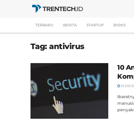
TERBARU
BERITA
STARTUP
BISNIS
Tag:
antivirus
10 A
Komp
13 DEC
Ibaratn
manusia
penyaki