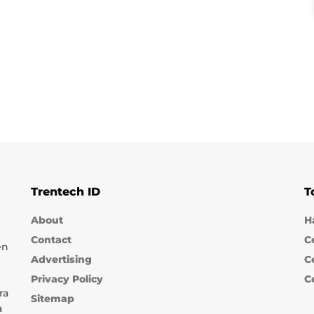
Trentech ID
T
About
H
Contact
C
en
Advertising
C
Privacy Policy
C
ra
Sitemap
a