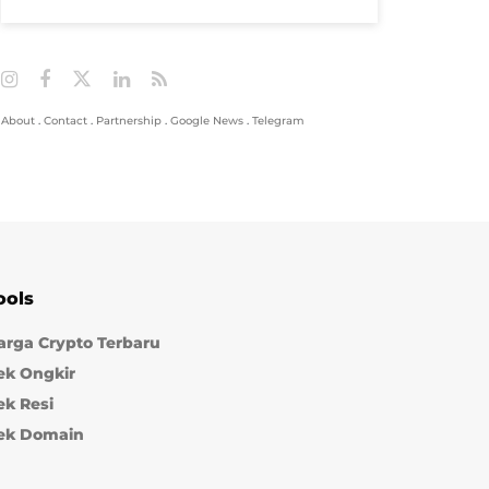
About
.
Contact
.
Partnership
.
Google News
.
Telegram
ools
arga Crypto Terbaru
ek Ongkir
ek Resi
ek Domain