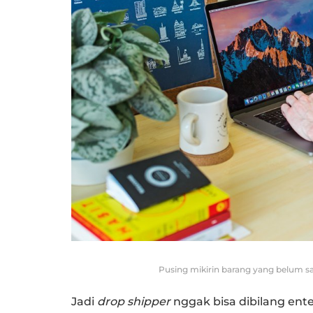
Pusing mikirin barang yang belum 
Jadi
drop shipper
nggak bisa dibilang en