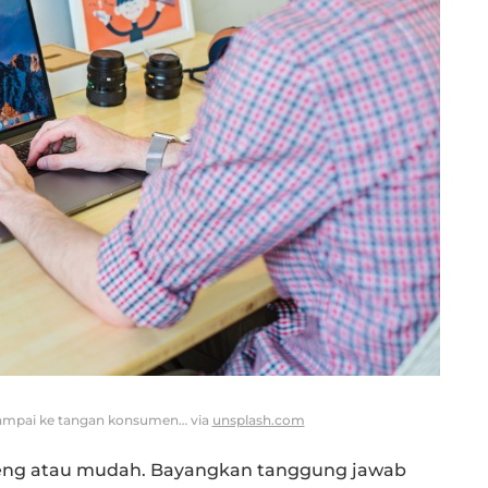
sampai ke tangan konsumen… via
unsplash.com
teng atau mudah. Bayangkan tanggung jawab