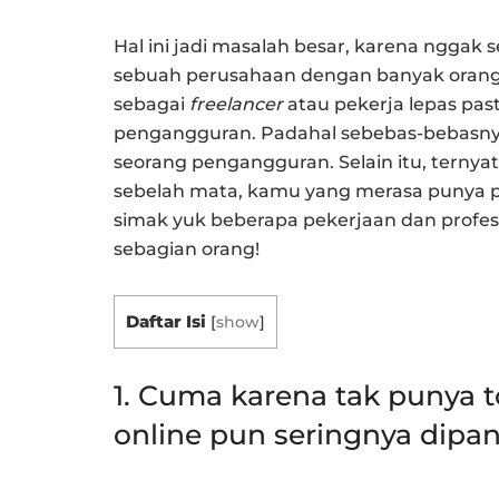
Hal ini jadi masalah besar, karena nggak 
sebuah perusahaan dengan banyak orang
sebagai
freelancer
atau pekerja lepas pas
pengangguran. Padahal sebebas-bebasn
seorang pengangguran. Selain itu, terny
sebelah mata, kamu yang merasa punya 
simak yuk beberapa pekerjaan dan profesi
sebagian orang!
Daftar Isi
[
show
]
1. Cuma karena tak punya t
online pun seringnya dipa