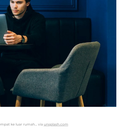
mpat ke luar rumah… via
unsplash.com