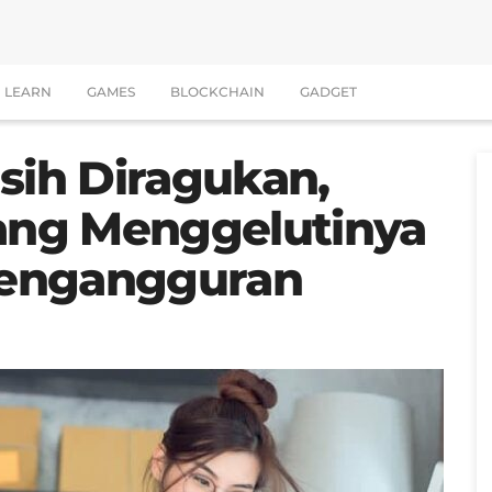
LEARN
GAMES
BLOCKCHAIN
GADGET
sih Diragukan,
ng Menggelutinya
Pengangguran