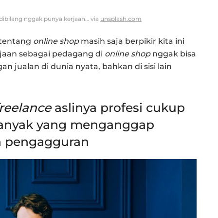
 dibilang nggak punya kerjaan… via
unsplash.com
 tentang
online shop
masih saja berpikir kita ini
jaan sebagai pedagang di
online shop
nggak bisa
 jualan di dunia nyata, bahkan di sisi lain
freelance
aslinya profesi cukup
 banyak yang menganggap
an pengagguran