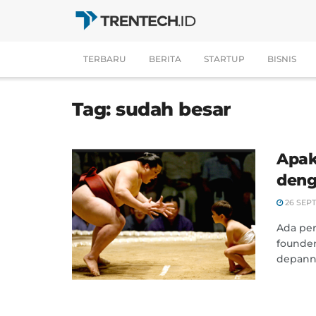
TERBARU
BERITA
STARTUP
BISNIS
Tag:
sudah besar
Apak
deng
26 SEP
Ada per
founde
depanny