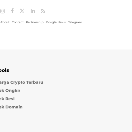
About
.
Contact
.
Partnership
.
Google News
.
Telegram
ools
arga Crypto Terbaru
ek Ongkir
ek Resi
ek Domain