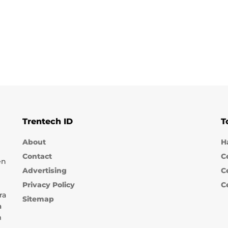
Trentech ID
T
About
H
Contact
C
en
Advertising
C
Privacy Policy
C
ra
Sitemap
a
m