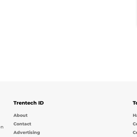
Trentech ID
T
About
H
Contact
C
en
Advertising
C