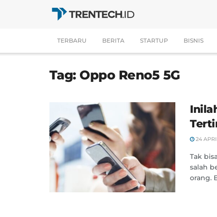
TERBARU
BERITA
STARTUP
BISNIS
Tag:
Oppo Reno5 5G
Inil
Tert
24 APRI
Tak bis
salah b
orang. B