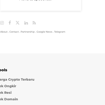
About
.
Contact
.
Partnership
.
Google News
.
Telegram
ools
arga Crypto Terbaru
ek Ongkir
ek Resi
ek Domain