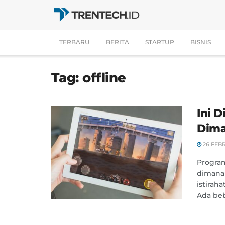
TERBARU
BERITA
STARTUP
BISNIS
Tag:
offline
Ini 
Dima
26 FEB
Program
dimana 
istirah
Ada beb