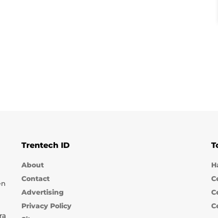
Trentech ID
T
About
H
Contact
C
en
Advertising
C
Privacy Policy
C
ra