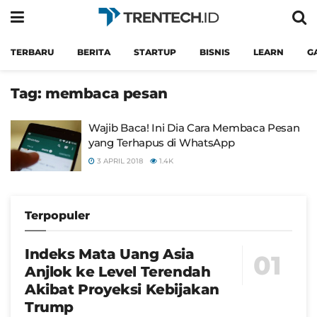
TERBARU
BERITA
STARTUP
BISNIS
LEARN
G
Tag:
membaca pesan
Wajib Baca! Ini Dia Cara Membaca Pesan
yang Terhapus di WhatsApp
3 APRIL 2018
1.4K
Terpopuler
Indeks Mata Uang Asia
Anjlok ke Level Terendah
Akibat Proyeksi Kebijakan
Trump