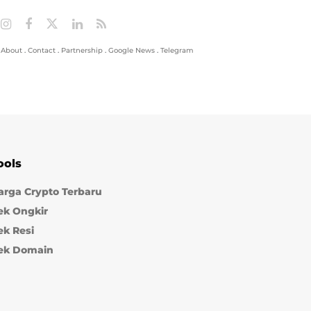
About
.
Contact
.
Partnership
.
Google News
.
Telegram
ools
arga Crypto Terbaru
ek Ongkir
ek Resi
ek Domain