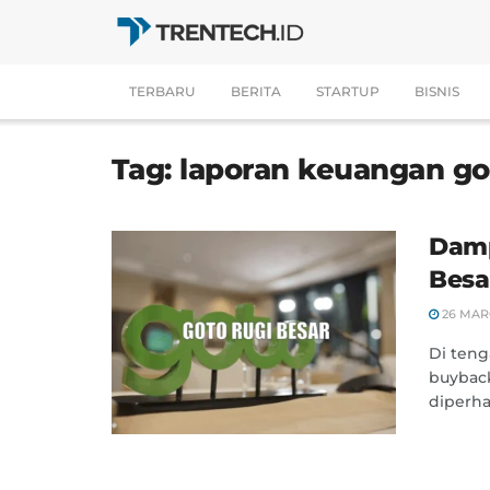
TERBARU
BERITA
STARTUP
BISNIS
Tag:
laporan keuangan go
Damp
Besa
26 MAR
Di teng
buyback
diperhat