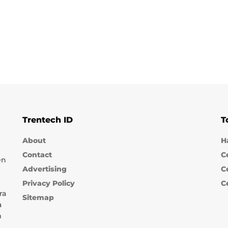
Trentech ID
T
About
H
Contact
C
en
Advertising
C
Privacy Policy
C
ra
Sitemap
a
m