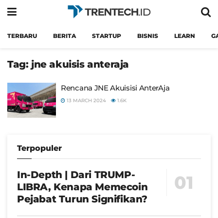
TERBARU
BERITA
STARTUP
BISNIS
LEARN
G
Tag:
jne akuisis anteraja
Rencana JNE Akuisisi AnterAja
13 MARCH 2024
1.6K
Terpopuler
In-Depth | Dari TRUMP-
LIBRA, Kenapa Memecoin
Pejabat Turun Signifikan?