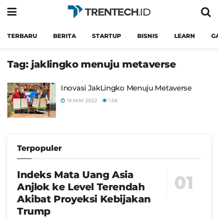
TERBARU
BERITA
STARTUP
BISNIS
LEARN
G
Tag:
jaklingko menuju metaverse
Inovasi JakLingko Menuju Metaverse
19 MAY 2022
1.5K
Terpopuler
Indeks Mata Uang Asia
Anjlok ke Level Terendah
Akibat Proyeksi Kebijakan
Trump