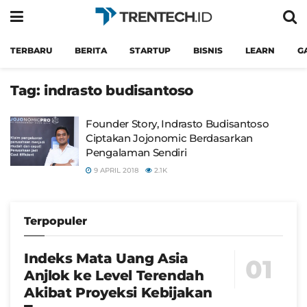
TERBARU
BERITA
STARTUP
BISNIS
LEARN
G
Tag:
indrasto budisantoso
Founder Story, Indrasto Budisantoso
Ciptakan Jojonomic Berdasarkan
Pengalaman Sendiri
9 APRIL 2018
2.1K
Terpopuler
Indeks Mata Uang Asia
Anjlok ke Level Terendah
Akibat Proyeksi Kebijakan