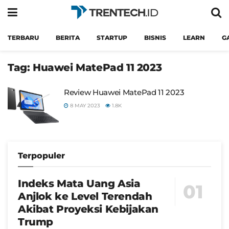
TERBARU
BERITA
STARTUP
BISNIS
LEARN
G
Tag:
Huawei MatePad 11 2023
Review Huawei MatePad 11 2023
8 MAY 2023
1.8K
Terpopuler
Indeks Mata Uang Asia
Anjlok ke Level Terendah
Akibat Proyeksi Kebijakan
Trump