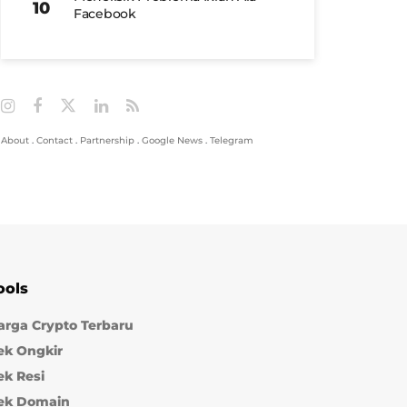
Facebook
About
.
Contact
.
Partnership
.
Google News
.
Telegram
ools
arga Crypto Terbaru
ek Ongkir
ek Resi
ek Domain