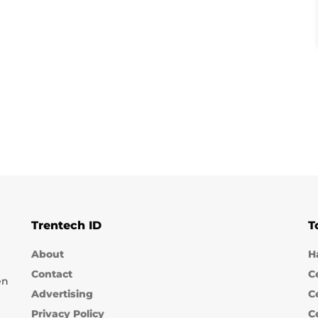
Trentech ID
T
About
H
Contact
C
en
Advertising
C
Privacy Policy
C