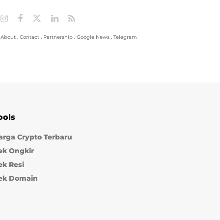
About
.
Contact
.
Partnership
.
Google News
.
Telegram
ools
arga Crypto Terbaru
ek Ongkir
ek Resi
ek Domain