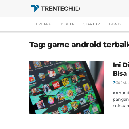
TERBARU
BERITA
STARTUP
BISNIS
Tag:
game android terbai
Ini 
Bisa
30 JAN
Kebutuh
pangan,
colokan 