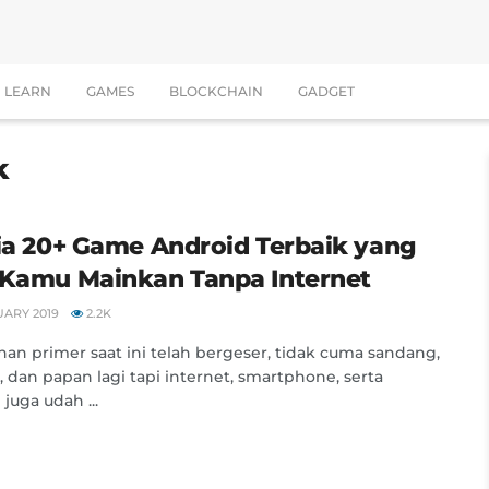
LEARN
GAMES
BLOCKCHAIN
GADGET
k
Dia 20+ Game Android Terbaik yang
 Kamu Mainkan Tanpa Internet
UARY 2019
2.2K
an primer saat ini telah bergeser, tidak cuma sandang,
 dan papan lagi tapi internet, smartphone, serta
juga udah ...