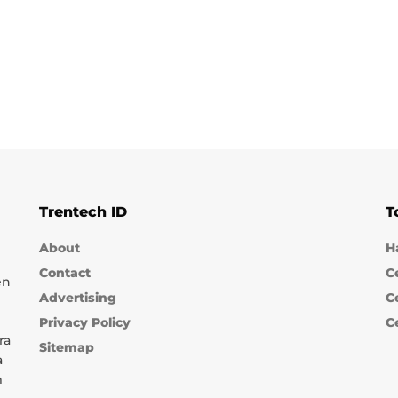
Trentech ID
T
About
H
Contact
C
en
Advertising
C
Privacy Policy
C
ra
Sitemap
a
m