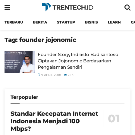
TERBARU
BERITA
STARTUP
BISNIS
LEARN
G
Tag:
founder jojonomic
Founder Story, Indrasto Budisantoso
Ciptakan Jojonomic Berdasarkan
Pengalaman Sendiri
9 APRIL 2018
2.1K
Terpopuler
Standar Kecepatan Internet
Indonesia Menjadi 100
Mbps?