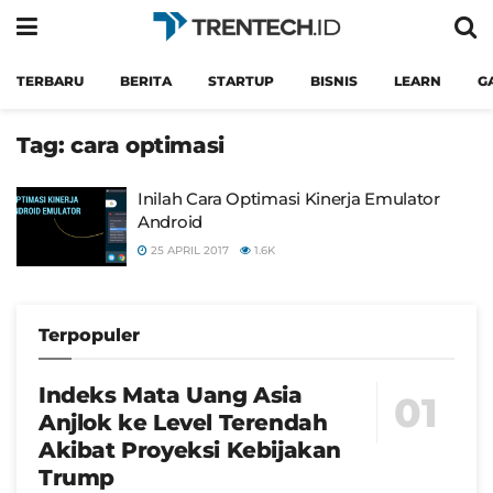
TERBARU
BERITA
STARTUP
BISNIS
LEARN
G
Tag:
cara optimasi
Inilah Cara Optimasi Kinerja Emulator
Android
25 APRIL 2017
1.6K
Terpopuler
Indeks Mata Uang Asia
Anjlok ke Level Terendah
Akibat Proyeksi Kebijakan
Trump