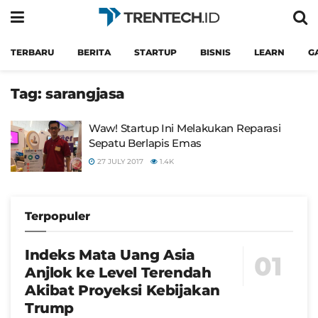
TERBARU
BERITA
STARTUP
BISNIS
LEARN
G
Tag:
sarangjasa
Waw! Startup Ini Melakukan Reparasi
Sepatu Berlapis Emas
27 JULY 2017
1.4K
Terpopuler
Indeks Mata Uang Asia
Anjlok ke Level Terendah
Akibat Proyeksi Kebijakan
Trump