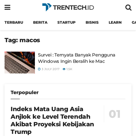
TERBARU
BERITA
STARTUP
BISNIS
LEARN
G
Tag:
macos
Survei : Ternyata Banyak Pengguna
Windows Ingin Beralih ke Mac
3 JULY 2017
1.5K
Terpopuler
Indeks Mata Uang Asia
Anjlok ke Level Terendah
Akibat Proyeksi Kebijakan
Trump