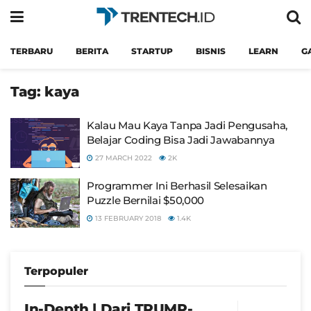
TERBARU
BERITA
STARTUP
BISNIS
LEARN
G
Tag:
kaya
Kalau Mau Kaya Tanpa Jadi Pengusaha,
Belajar Coding Bisa Jadi Jawabannya
27 MARCH 2022
2K
Programmer Ini Berhasil Selesaikan
Puzzle Bernilai $50,000
13 FEBRUARY 2018
1.4K
Terpopuler
In-Depth | Dari TRUMP-