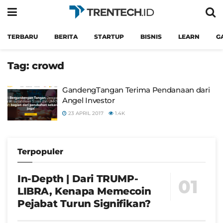
TERBARU
BERITA
STARTUP
BISNIS
LEARN
G
Tag:
crowd
GandengTangan Terima Pendanaan dari
Angel Investor
23 APRIL 2017
1.4K
Terpopuler
In-Depth | Dari TRUMP-
LIBRA, Kenapa Memecoin
Pejabat Turun Signifikan?