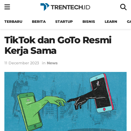
TERBARU
BERITA
STARTUP
BISNIS
LEARN
G
TikTok dan GoTo Resmi
Kerja Sama
11 December 2023
in
News