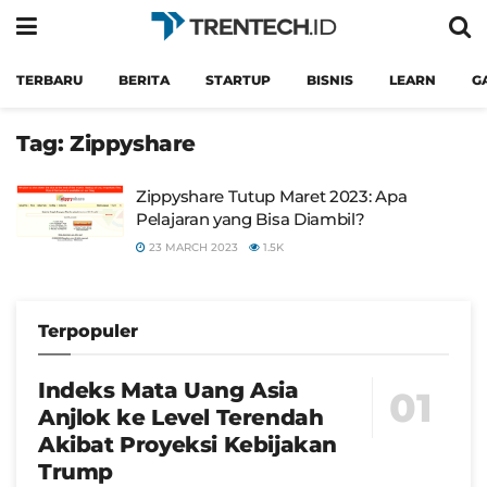
TERBARU
BERITA
STARTUP
BISNIS
LEARN
G
Tag:
Zippyshare
Zippyshare Tutup Maret 2023: Apa
Pelajaran yang Bisa Diambil?
23 MARCH 2023
1.5K
Terpopuler
Indeks Mata Uang Asia
Anjlok ke Level Terendah
Akibat Proyeksi Kebijakan
Trump