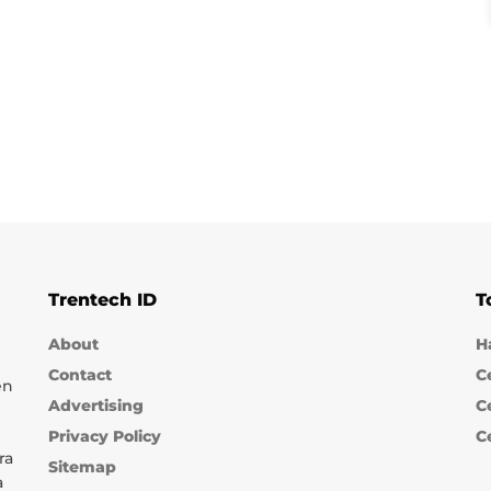
Trentech ID
T
About
H
Contact
C
en
Advertising
C
Privacy Policy
C
ra
Sitemap
a