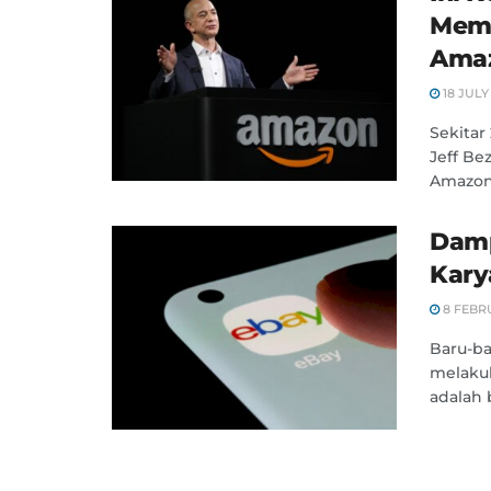
Memb
Ama
18 JULY
Sekitar
Jeff B
Amazon d
Damp
Kary
8 FEBR
Baru-b
melakuk
adalah 