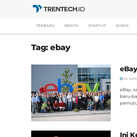
TERBARU
BERITA
STARTUP
BISNIS
Tag:
ebay
eBay
24 JAN
eBay, s
baru-b
pemutus
Ini 