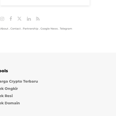
About
.
Contact
.
Partnership
.
Google News
.
Telegram
ools
arga Crypto Terbaru
ek Ongkir
ek Resi
ek Domain