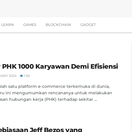
LEARN
GAMES
BLOCKCHAIN
GADGET
 PHK 1000 Karyawan Demi Efisiensi
UARY 2024
1.5K
alah satu platform e-commerce terkemuka di dunia,
aru ini mengumumkan rencananya untuk melakukan
an hubungan kerja (PHK) terhadap sekitar ...
Kebiasaan Jeff Bezos yang