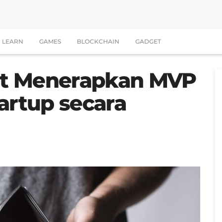
LEARN
GAMES
BLOCKCHAIN
GADGET
pat Menerapkan MVP
artup secara