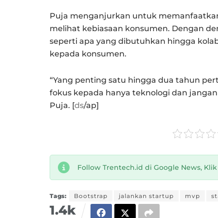
Puja menganjurkan untuk memanfaatk
melihat kebiasaan konsumen. Dengan dem
seperti apa yang dibutuhkan hingga kolab
kepada konsumen.
“Yang penting satu hingga dua tahun per
fokus kepada hanya teknologi dan janga
Puja. [
ds
/ap]
Follow Trentech.id di Google News, Kli
Tags:
Bootstrap
jalankan startup
mvp
s
1.4k